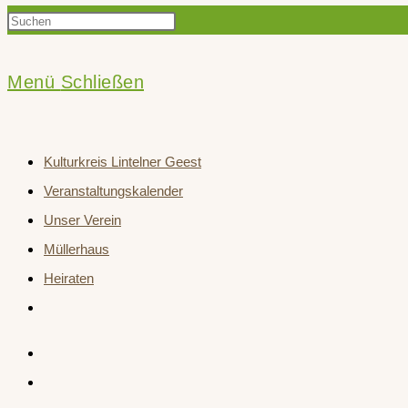
Press
Suche
Escape
to
Menü
Schließen
close
umschalten
the
Kulturkreis Lintelner Geest
search
Veranstaltungskalender
panel.
Unser Verein
Müllerhaus
Heiraten
Website-
Suche
umschalten