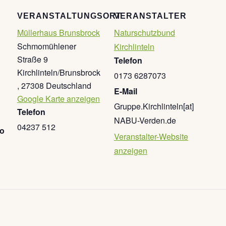
VERANSTALTUNGSORT
VERANSTALTER
Müllerhaus Brunsbrock
Naturschutzbund
Schmomühlener
Kirchlinteln
Straße 9
Telefon
Kirchlinteln/Brunsbrock
0173 6287073
,
27308
Deutschland
E-Mail
Google Karte anzeigen
Gruppe.Kirchlinteln[at]
Telefon
NABU-Verden.de
04237 512
go
Veranstalter-Website
anzeigen