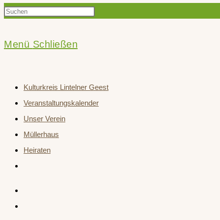
Press
Suche
Escape
to
Menü
Schließen
close
umschalten
the
Kulturkreis Lintelner Geest
search
Veranstaltungskalender
panel.
Unser Verein
Müllerhaus
Heiraten
Website-
Suche
umschalten