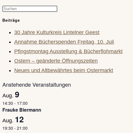
Press
Escape
Beiträge
to
30 Jahre Kulturkreis Lintelner Geest
close
Annahme Bücherspenden Freitag, 10. Juli
the
Pfingstmontag Ausstellung & Bücherflohmarkt
search
Ostern – geänderte Öffnungszeiten
panel.
Neues und Altbewährtes beim Ostermarkt
Anstehende Veranstaltungen
9
Aug.
14:30
-
17:00
Frauke Biermann
12
Aug.
19:30
-
21:00