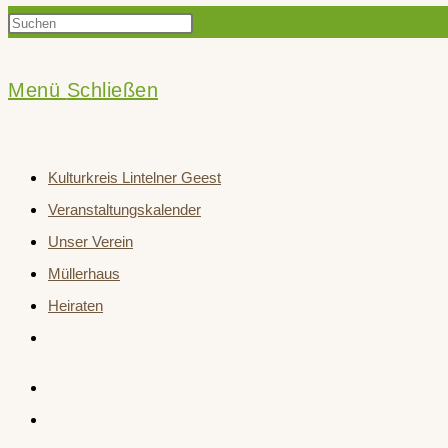
Press
Suche
Escape
to
Menü
Schließen
close
umschalten
the
Kulturkreis Lintelner Geest
search
Veranstaltungskalender
panel.
Unser Verein
Müllerhaus
Heiraten
Website-
Suche
umschalten