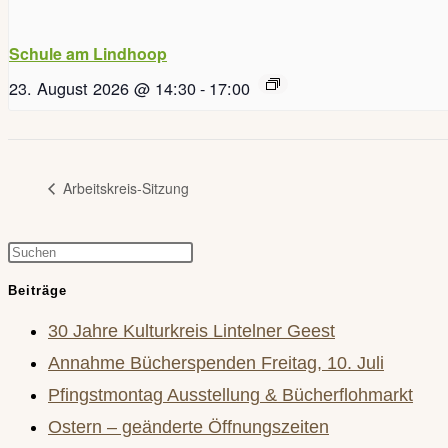
Schule am Lindhoop
23. August 2026 @ 14:30
-
17:00
Arbeitskreis-Sitzung
Press
Escape
Beiträge
to
30 Jahre Kulturkreis Lintelner Geest
close
Annahme Bücherspenden Freitag, 10. Juli
the
Pfingstmontag Ausstellung & Bücherflohmarkt
search
Ostern – geänderte Öffnungszeiten
panel.