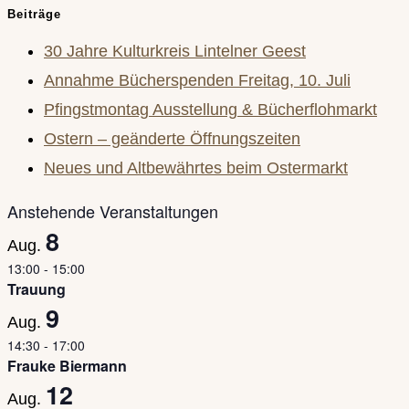
Escape
Beiträge
to
30 Jahre Kulturkreis Lintelner Geest
close
Annahme Bücherspenden Freitag, 10. Juli
the
Pfingstmontag Ausstellung & Bücherflohmarkt
search
Ostern – geänderte Öffnungszeiten
panel.
Neues und Altbewährtes beim Ostermarkt
Anstehende Veranstaltungen
8
Aug.
13:00
-
15:00
Trauung
9
Aug.
14:30
-
17:00
Frauke Biermann
12
Aug.