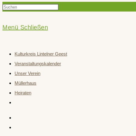
Press
Suche
Escape
to
Menü
Schließen
close
umschalten
the
Kulturkreis Lintelner Geest
search
Veranstaltungskalender
panel.
Unser Verein
Müllerhaus
Heiraten
Website-
Suche
umschalten