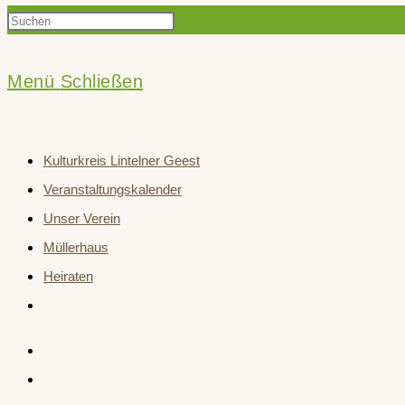
Press
Suche
Escape
to
Menü
Schließen
close
umschalten
the
Kulturkreis Lintelner Geest
search
Veranstaltungskalender
panel.
Unser Verein
Müllerhaus
Heiraten
Website-
Suche
umschalten