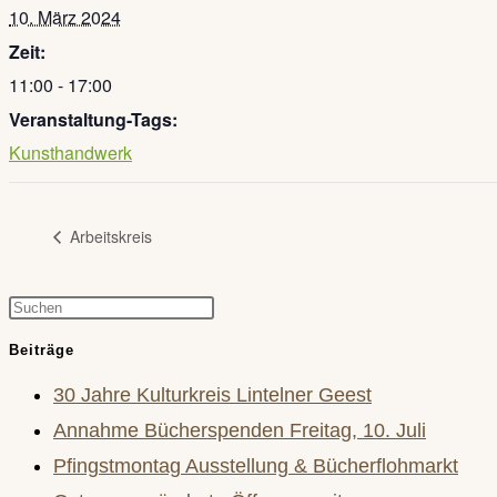
10. März 2024
Zeit:
11:00 - 17:00
Veranstaltung-Tags:
Kunsthandwerk
Arbeitskreis
Press
Escape
Beiträge
to
30 Jahre Kulturkreis Lintelner Geest
close
Annahme Bücherspenden Freitag, 10. Juli
the
Pfingstmontag Ausstellung & Bücherflohmarkt
search