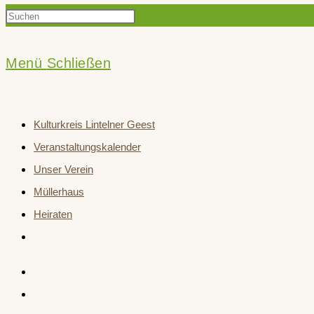
Press
Suche
Escape
to
Menü
Schließen
close
umschalten
the
Kulturkreis Lintelner Geest
search
Veranstaltungskalender
panel.
Unser Verein
Müllerhaus
Heiraten
Website-
Suche
umschalten