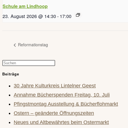
Schule am Lindhoop
23. August 2026 @ 14:30
-
17:00
Reformationstag
Press
Escape
Beiträge
to
30 Jahre Kulturkreis Lintelner Geest
close
Annahme Bücherspenden Freitag, 10. Juli
the
Pfingstmontag Ausstellung & Bücherflohmarkt
search
Ostern – geänderte Öffnungszeiten
panel.
Neues und Altbewährtes beim Ostermarkt