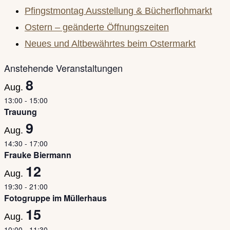
the
Pfingstmontag Ausstellung & Bücherflohmarkt
search
Ostern – geänderte Öffnungszeiten
panel.
Neues und Altbewährtes beim Ostermarkt
Anstehende Veranstaltungen
8
Aug.
13:00
-
15:00
Trauung
9
Aug.
14:30
-
17:00
Frauke Biermann
12
Aug.
19:30
-
21:00
Fotogruppe im Müllerhaus
15
Aug.
10:00
-
11:30