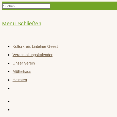
Press
Suche
Escape
to
Menü
Schließen
close
umschalten
the
Kulturkreis Lintelner Geest
search
Veranstaltungskalender
panel.
Unser Verein
Müllerhaus
Heiraten
Website-
Suche
umschalten