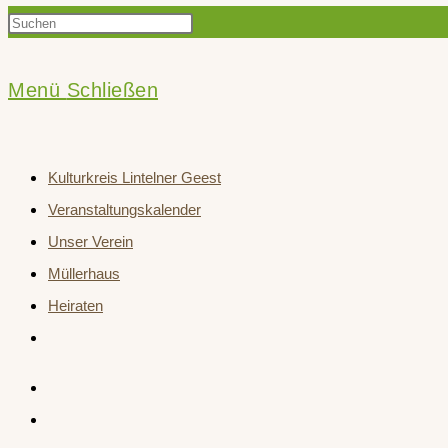
Press
Suche
Escape
to
Menü
Schließen
close
umschalten
the
Kulturkreis Lintelner Geest
search
Veranstaltungskalender
panel.
Unser Verein
Müllerhaus
Heiraten
Website-
Suche
umschalten