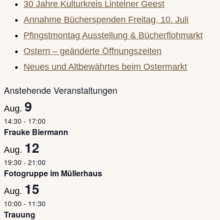
30 Jahre Kulturkreis Lintelner Geest
close
Annahme Bücherspenden Freitag, 10. Juli
the
Pfingstmontag Ausstellung & Bücherflohmarkt
search
Ostern – geänderte Öffnungszeiten
panel.
Neues und Altbewährtes beim Ostermarkt
Anstehende Veranstaltungen
9
Aug.
14:30
-
17:00
Frauke Biermann
12
Aug.
19:30
-
21:00
Fotogruppe im Müllerhaus
15
Aug.
10:00
-
11:30
Trauung