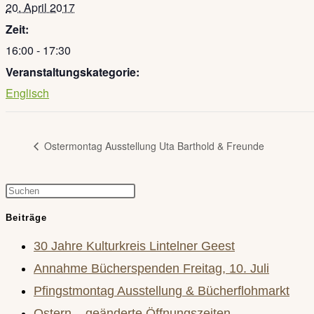
20. April 2017
Zeit:
16:00 - 17:30
Veranstaltungskategorie:
Englisch
Ostermontag Ausstellung Uta Barthold & Freunde
Press
Escape
Beiträge
to
30 Jahre Kulturkreis Lintelner Geest
close
Annahme Bücherspenden Freitag, 10. Juli
the
Pfingstmontag Ausstellung & Bücherflohmarkt
search
Ostern – geänderte Öffnungszeiten