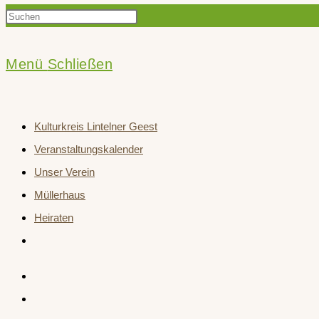
Press
Suche
Escape
to
Menü
Schließen
close
umschalten
the
Kulturkreis Lintelner Geest
search
Veranstaltungskalender
panel.
Unser Verein
Müllerhaus
Heiraten
Website-
Suche
umschalten