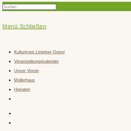
Press
Suche
Escape
to
Menü
Schließen
close
umschalten
the
Kulturkreis Lintelner Geest
search
Veranstaltungskalender
panel.
Unser Verein
Müllerhaus
Heiraten
Website-
Suche
umschalten