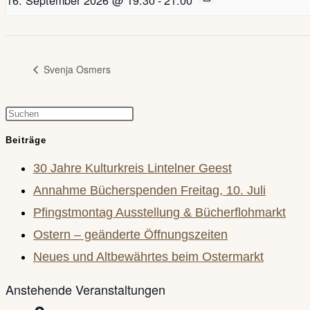
Svenja Osmers
Press
Escape
Beiträge
to
30 Jahre Kulturkreis Lintelner Geest
close
Annahme Bücherspenden Freitag, 10. Juli
the
Pfingstmontag Ausstellung & Bücherflohmarkt
search
Ostern – geänderte Öffnungszeiten
panel.
Neues und Altbewährtes beim Ostermarkt
Anstehende Veranstaltungen