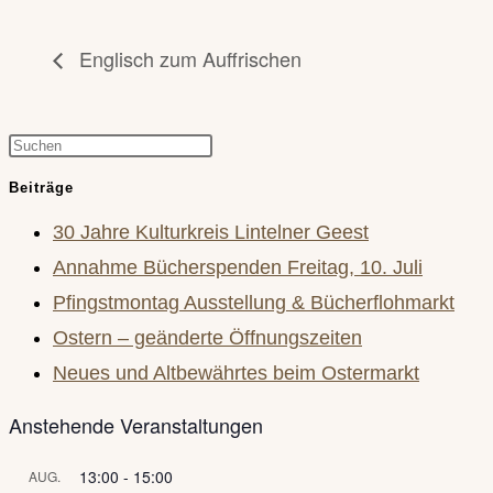
Englisch zum Auffrischen
Press
Escape
Beiträge
to
30 Jahre Kulturkreis Lintelner Geest
close
Annahme Bücherspenden Freitag, 10. Juli
the
Pfingstmontag Ausstellung & Bücherflohmarkt
search
Ostern – geänderte Öffnungszeiten
panel.
Neues und Altbewährtes beim Ostermarkt
Anstehende Veranstaltungen
13:00
-
15:00
AUG.