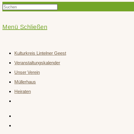
Press
Suche
Escape
to
Menü
Schließen
close
umschalten
the
Kulturkreis Lintelner Geest
search
Veranstaltungskalender
panel.
Unser Verein
Müllerhaus
Heiraten
Website-
Suche
umschalten