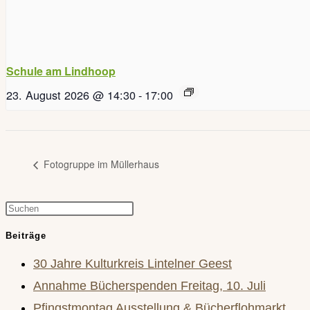
Schule am Lindhoop
23. August 2026 @ 14:30
-
17:00
Fotogruppe im Müllerhaus
Press
Escape
Beiträge
to
30 Jahre Kulturkreis Lintelner Geest
close
Annahme Bücherspenden Freitag, 10. Juli
the
Pfingstmontag Ausstellung & Bücherflohmarkt