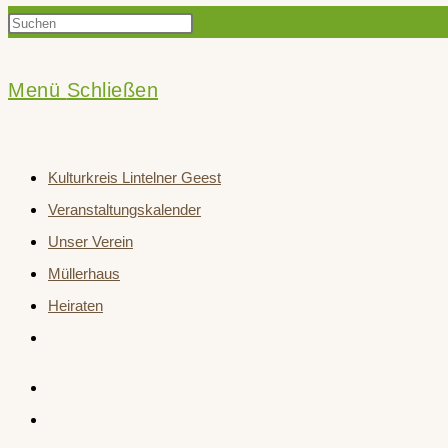
Press
Suche
Escape
to
Menü
Schließen
close
umschalten
the
Kulturkreis Lintelner Geest
search
Veranstaltungskalender
panel.
Unser Verein
Müllerhaus
Heiraten
Website-
Suche
umschalten