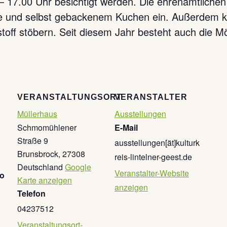
– 17.00 Uhr besichtigt werden. Die ehrenamtlichen
Tee und selbst gebackenem Kuchen ein. Außerdem kö
off stöbern. Seit diesem Jahr besteht auch die Mö
VERANSTALTUNGSORT
VERANSTALTER
Müllerhaus
Ausstellungen
Schmomühlener
E-Mail
Straße 9
ausstellungen[ät]kulturk
Brunsbrock
,
27308
reis-lintelner-geest.de
Deutschland
Google
Veranstalter-Website
go
Karte anzeigen
anzeigen
Telefon
04237512
Veranstaltungsort-