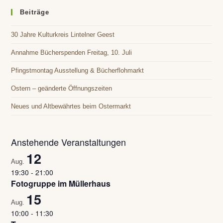
clo
Beiträge
the
30 Jahre Kulturkreis Lintelner Geest
sea
pan
Annahme Bücherspenden Freitag, 10. Juli
Pfingstmontag Ausstellung & Bücherflohmarkt
Ostern – geänderte Öffnungszeiten
Neues und Altbewährtes beim Ostermarkt
Anstehende Veranstaltungen
12
Aug.
19:30
-
21:00
Fotogruppe im Müllerhaus
15
Aug.
10:00
-
11:30