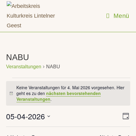
Zum
Inhalt
Menü
springen
NABU
Veranstaltungen
NABU
Veranstaltungen
für
Keine Veranstaltungen für 4. Mai 2026 vorgesehen. Hier
4.
geht es zu den
nächsten bevorstehenden
H
Mai
Veranstaltungen
.
i
2026
n
w
05-04-2026
V
A
e
T
e
n
i
a
D
r
s
g
s
a